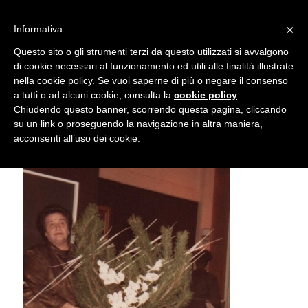
info@gardenclubbologna.it
×
Informativa
Il nostro sito utilizza cookies. Se si continua la navigazione si
Questo sito o gli strumenti terzi da questo utilizzati si avvalgono
accetta l'uso dei cookies previsto nella pagina dedicata.
di cookie necessari al funzionamento ed utili alle finalità illustrate
Fai clic per abilitare/disabilitare il tracciamento di
nella cookie policy. Se vuoi saperne di più o negare il consenso
Anna Monari Carpanelli
Google Analytics.
a tutti o ad alcuni cookie, consulta la
cookie policy
.
Chiudendo questo banner, scorrendo questa pagina, cliccando
su un link o proseguendo la navigazione in altra maniera,
OK
Privacy e cookie policy
acconsenti all’uso dei cookie.