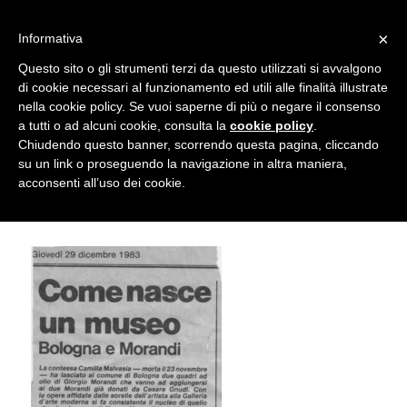
info@gardenclubbologna.it
×
Informativa
Il nostro sito utilizza cookies. Se si continua la navigazione si
Questo sito o gli strumenti terzi da questo utilizzati si avvalgono
accetta l'uso dei cookies previsto nella pagina dedicata.
di cookie necessari al funzionamento ed utili alle finalità illustrate
Fai clic per abilitare/disabilitare il tracciamento di
nella cookie policy. Se vuoi saperne di più o negare il consenso
Come nasce un museo. Bologna e
Google Analytics.
a tutti o ad alcuni cookie, consulta la
cookie policy
.
Chiudendo questo banner, scorrendo questa pagina, cliccando
Morandi. Resto del Carlino 1983
su un link o proseguendo la navigazione in altra maniera,
OK
Privacy e cookie policy
acconsenti all’uso dei cookie.