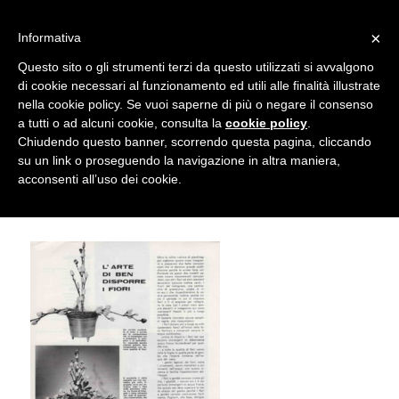
info@gardenclubbologna.it
×
Informativa
Il nostro sito utilizza cookies. Se si continua la navigazione si
Questo sito o gli strumenti terzi da questo utilizzati si avvalgono
accetta l'uso dei cookies previsto nella pagina dedicata.
di cookie necessari al funzionamento ed utili alle finalità illustrate
Fai clic per abilitare/disabilitare il tracciamento di
nella cookie policy. Se vuoi saperne di più o negare il consenso
Camilla Malvasia Articolo in La Cucina
Google Analytics.
a tutti o ad alcuni cookie, consulta la
cookie policy
.
Chiudendo questo banner, scorrendo questa pagina, cliccando
Italiana, Novembre 1965
su un link o proseguendo la navigazione in altra maniera,
OK
Privacy e cookie policy
acconsenti all’uso dei cookie.