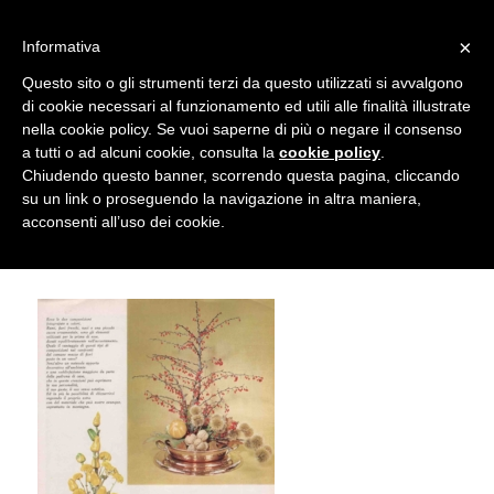
info@gardenclubbologna.it
×
Informativa
Il nostro sito utilizza cookies. Se si continua la navigazione si
Questo sito o gli strumenti terzi da questo utilizzati si avvalgono
accetta l'uso dei cookies previsto nella pagina dedicata.
di cookie necessari al funzionamento ed utili alle finalità illustrate
Fai clic per abilitare/disabilitare il tracciamento di
nella cookie policy. Se vuoi saperne di più o negare il consenso
Camilla Malvasia Articolo in La Cucina
Google Analytics.
a tutti o ad alcuni cookie, consulta la
cookie policy
.
Chiudendo questo banner, scorrendo questa pagina, cliccando
Italiana, Novembre 1965
su un link o proseguendo la navigazione in altra maniera,
OK
Privacy e cookie policy
acconsenti all’uso dei cookie.