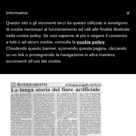
info@gardenclubbologna.it
×
Informativa
Il nostro sito utilizza cookies. Se si continua la navigazione si
Questo sito o gli strumenti terzi da questo utilizzati si avvalgono
accetta l'uso dei cookies previsto nella pagina dedicata.
di cookie necessari al funzionamento ed utili alle finalità illustrate
Fai clic per abilitare/disabilitare il tracciamento di
nella cookie policy. Se vuoi saperne di più o negare il consenso
Articolo La lunga storia del fiore
Google Analytics.
a tutti o ad alcuni cookie, consulta la
cookie policy
.
Chiudendo questo banner, scorrendo questa pagina, cliccando
artificiale
su un link o proseguendo la navigazione in altra maniera,
OK
Privacy e cookie policy
acconsenti all’uso dei cookie.