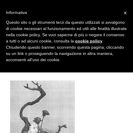
info@gardenclubbologna.it
×
Informativa
Il nostro sito utilizza cookies. Se si continua la navigazione si
Questo sito o gli strumenti terzi da questo utilizzati si avvalgono
accetta l'uso dei cookies previsto nella pagina dedicata.
di cookie necessari al funzionamento ed utili alle finalità illustrate
Fai clic per abilitare/disabilitare il tracciamento di
nella cookie policy. Se vuoi saperne di più o negare il consenso
Composizione floreale di Camilla
Google Analytics.
a tutti o ad alcuni cookie, consulta la
cookie policy
.
Chiudendo questo banner, scorrendo questa pagina, cliccando
Malvasia
su un link o proseguendo la navigazione in altra maniera,
OK
Privacy e cookie policy
acconsenti all’uso dei cookie.