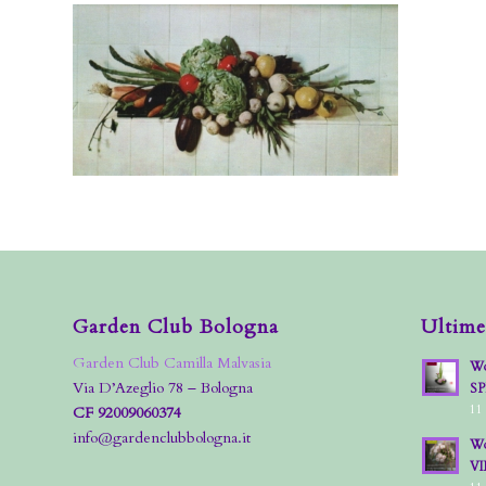
Garden Club Bologna
Ultime
Garden Club Camilla Malvasia
Wo
Via D’Azeglio 78 – Bologna
S
11
CF 92009060374
info@gardenclubbologna.it
Wo
VI