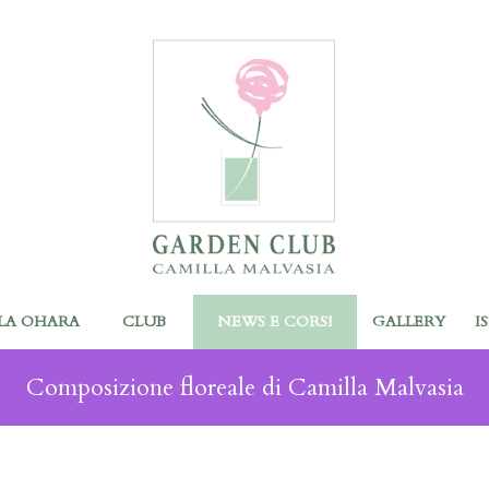
LA OHARA
CLUB
NEWS E CORSI
GALLERY
I
Composizione floreale di Camilla Malvasia