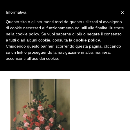
info@gardenclubbologna.it
×
Informativa
Il nostro sito utilizza cookies. Se si continua la navigazione si
Questo sito o gli strumenti terzi da questo utilizzati si avvalgono
accetta l'uso dei cookies previsto nella pagina dedicata.
di cookie necessari al funzionamento ed utili alle finalità illustrate
Fai clic per abilitare/disabilitare il tracciamento di
nella cookie policy. Se vuoi saperne di più o negare il consenso
Composizione floreale di Camilla
Google Analytics.
a tutti o ad alcuni cookie, consulta la
cookie policy
.
Chiudendo questo banner, scorrendo questa pagina, cliccando
Malvasia
su un link o proseguendo la navigazione in altra maniera,
OK
Privacy e cookie policy
acconsenti all’uso dei cookie.