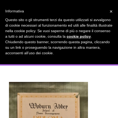
info@gardenclubbologna.it
×
Informativa
Il nostro sito utilizza cookies. Se si continua la navigazione si
Questo sito o gli strumenti terzi da questo utilizzati si avvalgono
accetta l'uso dei cookies previsto nella pagina dedicata.
di cookie necessari al funzionamento ed utili alle finalità illustrate
Fai clic per abilitare/disabilitare il tracciamento di
nella cookie policy. Se vuoi saperne di più o negare il consenso
Camilla Malvasia, Diploma Woburn
Google Analytics.
a tutti o ad alcuni cookie, consulta la
cookie policy
.
Chiudendo questo banner, scorrendo questa pagina, cliccando
Abbey School of Flower Arrangement,
su un link o proseguendo la navigazione in altra maniera,
OK
Privacy e cookie policy
acconsenti all’uso dei cookie.
1968