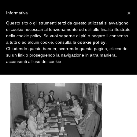
info@gardenclubbologna.it
×
Informativa
Il nostro sito utilizza cookies. Se si continua la navigazione si
Questo sito o gli strumenti terzi da questo utilizzati si avvalgono
accetta l'uso dei cookies previsto nella pagina dedicata.
di cookie necessari al funzionamento ed utili alle finalità illustrate
Fai clic per abilitare/disabilitare il tracciamento di
nella cookie policy. Se vuoi saperne di più o negare il consenso
Camilla Malvasia giudice internazionale
Google Analytics.
a tutti o ad alcuni cookie, consulta la
cookie policy
.
Chiudendo questo banner, scorrendo questa pagina, cliccando
Concours de bouquets, Monaco 1975
su un link o proseguendo la navigazione in altra maniera,
OK
Privacy e cookie policy
acconsenti all’uso dei cookie.