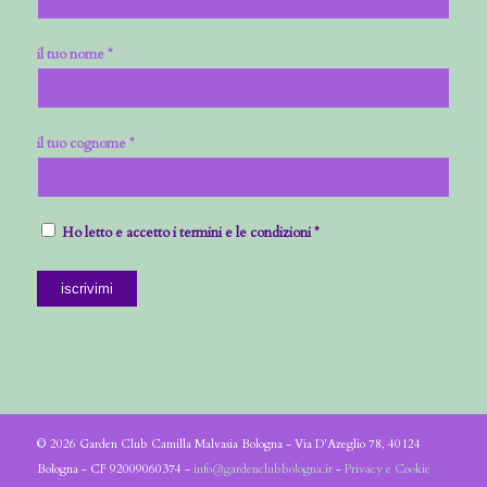
il tuo nome *
il tuo cognome *
Ho letto e accetto i termini e le condizioni *
© 2026 Garden Club Camilla Malvasia Bologna - Via D'Azeglio 78, 40124
Bologna - CF 92009060374 -
info@gardenclubbologna.it
-
Privacy e Cookie