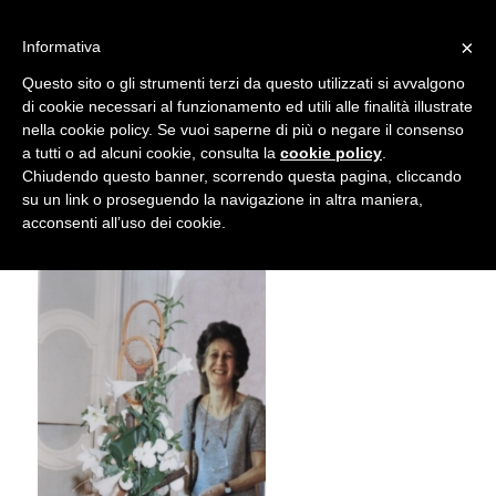
info@gardenclubbologna.it
×
Informativa
Il nostro sito utilizza cookies. Se si continua la navigazione si
Questo sito o gli strumenti terzi da questo utilizzati si avvalgono
accetta l'uso dei cookies previsto nella pagina dedicata.
di cookie necessari al funzionamento ed utili alle finalità illustrate
Fai clic per abilitare/disabilitare il tracciamento di
nella cookie policy. Se vuoi saperne di più o negare il consenso
Paola Trebbi
Google Analytics.
a tutti o ad alcuni cookie, consulta la
cookie policy
.
Chiudendo questo banner, scorrendo questa pagina, cliccando
su un link o proseguendo la navigazione in altra maniera,
OK
Privacy e cookie policy
acconsenti all’uso dei cookie.