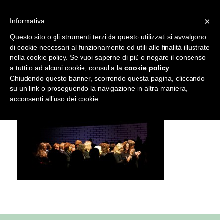
info@gardenclubbologna.it
×
Informativa
Il nostro sito utilizza cookies. Se si continua la navigazione si
Questo sito o gli strumenti terzi da questo utilizzati si avvalgono
accetta l'uso dei cookies previsto nella pagina dedicata.
di cookie necessari al funzionamento ed utili alle finalità illustrate
Fai clic per abilitare/disabilitare il tracciamento di
nella cookie policy. Se vuoi saperne di più o negare il consenso
chi-siamo
Google Analytics.
a tutti o ad alcuni cookie, consulta la
cookie policy
.
Chiudendo questo banner, scorrendo questa pagina, cliccando
su un link o proseguendo la navigazione in altra maniera,
OK
Privacy e cookie policy
acconsenti all’uso dei cookie.