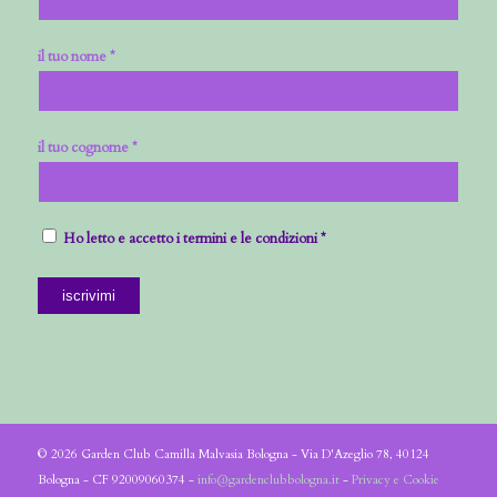
il tuo nome *
il tuo cognome *
Ho letto e accetto i termini e le condizioni *
© 2026 Garden Club Camilla Malvasia Bologna - Via D'Azeglio 78, 40124
Bologna - CF 92009060374 -
info@gardenclubbologna.it
-
Privacy e Cookie