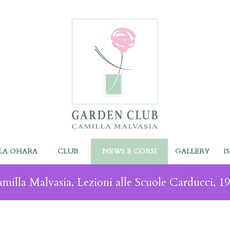
LA OHARA
CLUB
NEWS E CORSI
GALLERY
I
milla Malvasia, Lezioni alle Scuole Carducci, 1