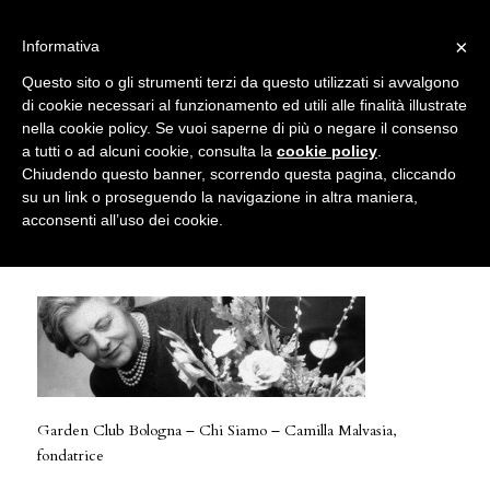
info@gardenclubbologna.it
×
Informativa
Il nostro sito utilizza cookies. Se si continua la navigazione si
Questo sito o gli strumenti terzi da questo utilizzati si avvalgono
accetta l'uso dei cookies previsto nella pagina dedicata.
di cookie necessari al funzionamento ed utili alle finalità illustrate
Fai clic per abilitare/disabilitare il tracciamento di
nella cookie policy. Se vuoi saperne di più o negare il consenso
Garden Club Bologna – Chi Siamo –
Google Analytics.
a tutti o ad alcuni cookie, consulta la
cookie policy
.
Chiudendo questo banner, scorrendo questa pagina, cliccando
Camilla Malvasia, fondatrice
su un link o proseguendo la navigazione in altra maniera,
OK
Privacy e cookie policy
acconsenti all’uso dei cookie.
Garden Club Bologna – Chi Siamo – Camilla Malvasia,
fondatrice