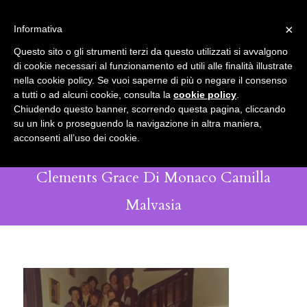
info@gardenclubbologna.it
×
Informativa
Il nostro sito utilizza cookies. Se si continua la navigazione si
Questo sito o gli strumenti terzi da questo utilizzati si avvalgono
accetta l'uso dei cookies previsto nella pagina dedicata.
di cookie necessari al funzionamento ed utili alle finalità illustrate
Fai clic per abilitare/disabilitare il tracciamento di
nella cookie policy. Se vuoi saperne di più o negare il consenso
La Fondazione Del Garden Club Di
Google Analytics.
a tutti o ad alcuni cookie, consulta la
cookie policy
.
Chiudendo questo banner, scorrendo questa pagina, cliccando
Bologna Aggiornamento Giudici
su un link o proseguendo la navigazione in altra maniera,
OK
Privacy e cookie policy
acconsenti all’uso dei cookie.
Decorazione Floreale 1981 Julia
Clements Grace Di Monaco Camilla
Malvasia