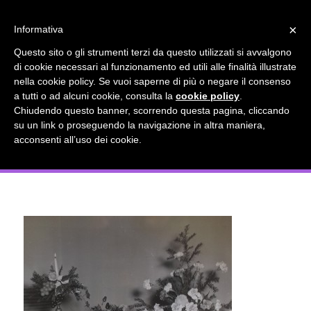
info@gardenclubbologna.it
×
Informativa
Il nostro sito utilizza cookies. Se si continua la navigazione si
Questo sito o gli strumenti terzi da questo utilizzati si avvalgono
accetta l'uso dei cookies previsto nella pagina dedicata.
di cookie necessari al funzionamento ed utili alle finalità illustrate
Fai clic per abilitare/disabilitare il tracciamento di
nella cookie policy. Se vuoi saperne di più o negare il consenso
La Fondazione Del Garden Club Di
Google Analytics.
a tutti o ad alcuni cookie, consulta la
cookie policy
.
Chiudendo questo banner, scorrendo questa pagina, cliccando
Bologna Composizioni Di Camilla
su un link o proseguendo la navigazione in altra maniera,
OK
Privacy e cookie policy
acconsenti all’uso dei cookie.
Malvasia Pubblicate Su Arianna 1961