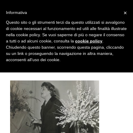
info@gardenclubbologna.it
×
Informativa
Il nostro sito utilizza cookies. Se si continua la navigazione si
Questo sito o gli strumenti terzi da questo utilizzati si avvalgono
accetta l'uso dei cookies previsto nella pagina dedicata.
di cookie necessari al funzionamento ed utili alle finalità illustrate
Fai clic per abilitare/disabilitare il tracciamento di
nella cookie policy. Se vuoi saperne di più o negare il consenso
Dimostrazione Di Camilla Malvasia
Google Analytics.
a tutti o ad alcuni cookie, consulta la
cookie policy
.
Chiudendo questo banner, scorrendo questa pagina, cliccando
1958
su un link o proseguendo la navigazione in altra maniera,
OK
Privacy e cookie policy
acconsenti all’uso dei cookie.