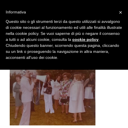
info@gardenclubbologna.it
×
Informativa
Il nostro sito utilizza cookies. Se si continua la navigazione si
Questo sito o gli strumenti terzi da questo utilizzati si avvalgono
accetta l'uso dei cookies previsto nella pagina dedicata.
di cookie necessari al funzionamento ed utili alle finalità illustrate
Fai clic per abilitare/disabilitare il tracciamento di
nella cookie policy. Se vuoi saperne di più o negare il consenso
Gita Giardino Le Vedute Bologna 1973
Google Analytics.
a tutti o ad alcuni cookie, consulta la
cookie policy
.
Chiudendo questo banner, scorrendo questa pagina, cliccando
su un link o proseguendo la navigazione in altra maniera,
OK
Privacy e cookie policy
acconsenti all’uso dei cookie.