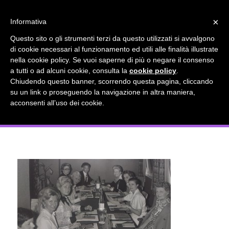
info@gardenclubbologna.it
×
Informativa
Il nostro sito utilizza cookies. Se si continua la navigazione si
Questo sito o gli strumenti terzi da questo utilizzati si avvalgono
accetta l'uso dei cookies previsto nella pagina dedicata.
di cookie necessari al funzionamento ed utili alle finalità illustrate
Fai clic per abilitare/disabilitare il tracciamento di
nella cookie policy. Se vuoi saperne di più o negare il consenso
Giuria Concours De Bouquets Camilla
Google Analytics.
a tutti o ad alcuni cookie, consulta la
cookie policy
.
Chiudendo questo banner, scorrendo questa pagina, cliccando
Malvasia Grace Di Monaco Julia
su un link o proseguendo la navigazione in altra maniera,
OK
Privacy e cookie policy
acconsenti all’uso dei cookie.
Clements George Smith 1975