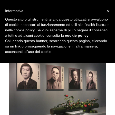
info@gardenclubbologna.it
×
Informativa
Il nostro sito utilizza cookies. Se si continua la navigazione si
Questo sito o gli strumenti terzi da questo utilizzati si avvalgono
accetta l'uso dei cookies previsto nella pagina dedicata.
di cookie necessari al funzionamento ed utili alle finalità illustrate
Fai clic per abilitare/disabilitare il tracciamento di
nella cookie policy. Se vuoi saperne di più o negare il consenso
120mo Anniversario Scuola Ohara
Google Analytics.
a tutti o ad alcuni cookie, consulta la
cookie policy
.
Chiudendo questo banner, scorrendo questa pagina, cliccando
su un link o proseguendo la navigazione in altra maniera,
OK
Privacy e cookie policy
acconsenti all’uso dei cookie.