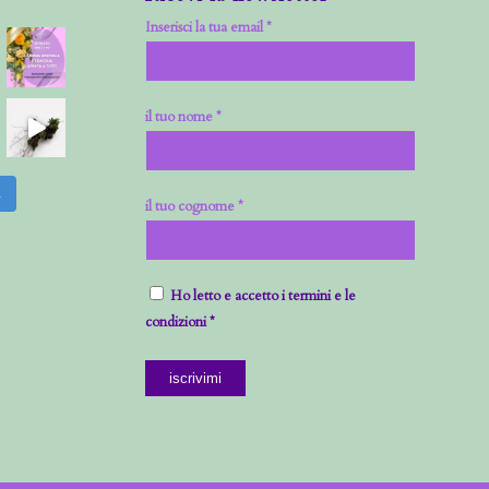
Inserisci la tua email *
il tuo nome *
m
il tuo cognome *
Ho letto e accetto i termini e le
condizioni *