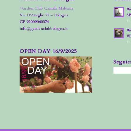
Garden Club Camilla Malvasia
Wo
Via D’Azeglio 78 – Bologna
S
11
CF 92009060374
info@gardenclubbologna.it
Wo
VI
11
OPEN DAY 16/9/2025
Seguic