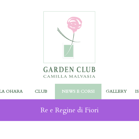
LA OHARA
CLUB
NEWS E CORSI
GALLERY
I
Re e Regine di Fiori