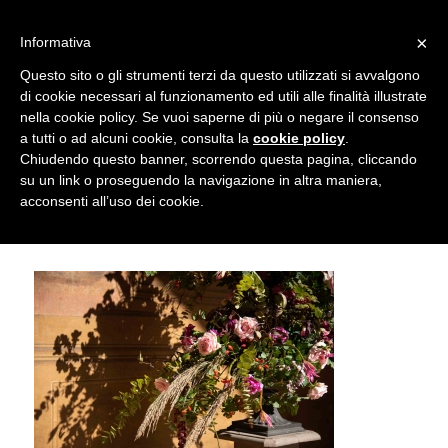
info@gardenclubbologna.it
×
Informativa
Il nostro sito utilizza cookies. Se si continua la navigazione si
Questo sito o gli strumenti terzi da questo utilizzati si avvalgono
accetta l'uso dei cookies previsto nella pagina dedicata.
di cookie necessari al funzionamento ed utili alle finalità illustrate
Fai clic per abilitare/disabilitare il tracciamento di
nella cookie policy. Se vuoi saperne di più o negare il consenso
Re e regine di fiori – Omaggio a
Google Analytics.
a tutti o ad alcuni cookie, consulta la
cookie policy
.
Chiudendo questo banner, scorrendo questa pagina, cliccando
George Smith © Marco Mercuri
su un link o proseguendo la navigazione in altra maniera,
OK
Privacy e cookie policy
acconsenti all’uso dei cookie.