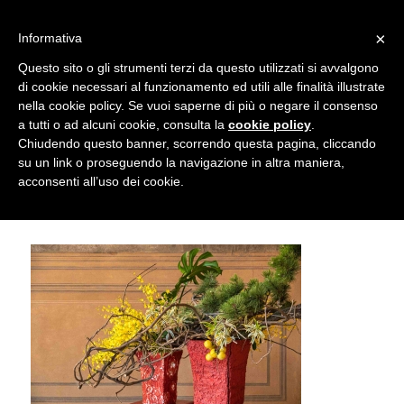
info@gardenclubbologna.it
×
Informativa
Il nostro sito utilizza cookies. Se si continua la navigazione si
Questo sito o gli strumenti terzi da questo utilizzati si avvalgono
accetta l'uso dei cookies previsto nella pagina dedicata.
di cookie necessari al funzionamento ed utili alle finalità illustrate
Fai clic per abilitare/disabilitare il tracciamento di
nella cookie policy. Se vuoi saperne di più o negare il consenso
Re e regine di fiori – Ikebana omaggio a
Google Analytics.
a tutti o ad alcuni cookie, consulta la
cookie policy
.
Chiudendo questo banner, scorrendo questa pagina, cliccando
Hiroki Ohara © Marco Mercuri
su un link o proseguendo la navigazione in altra maniera,
OK
Privacy e cookie policy
acconsenti all’uso dei cookie.