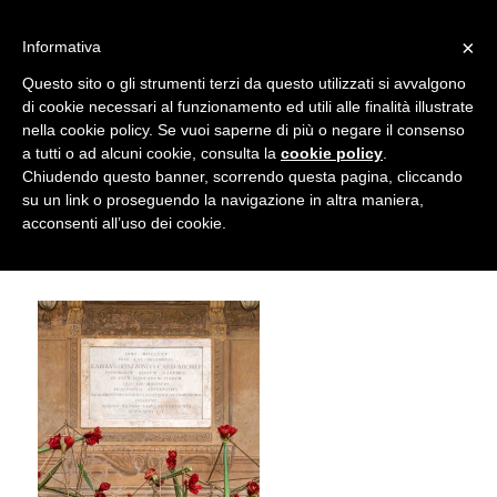
info@gardenclubbologna.it
×
Informativa
Il nostro sito utilizza cookies. Se si continua la navigazione si
Questo sito o gli strumenti terzi da questo utilizzati si avvalgono
accetta l'uso dei cookies previsto nella pagina dedicata.
di cookie necessari al funzionamento ed utili alle finalità illustrate
Fai clic per abilitare/disabilitare il tracciamento di
nella cookie policy. Se vuoi saperne di più o negare il consenso
Re e regine di fiori – Omaggio a Geert
Google Analytics.
a tutti o ad alcuni cookie, consulta la
cookie policy
.
Chiudendo questo banner, scorrendo questa pagina, cliccando
Pattyn © Marco Mercuri
su un link o proseguendo la navigazione in altra maniera,
OK
Privacy e cookie policy
acconsenti all’uso dei cookie.