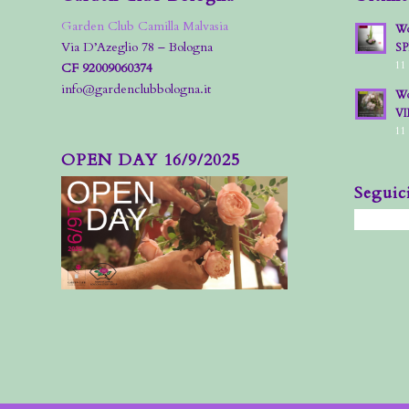
Garden Club Camilla Malvasia
Wo
Via D’Azeglio 78 – Bologna
S
11
CF 92009060374
info@gardenclubbologna.it
Wo
VI
11
OPEN DAY 16/9/2025
Seguic