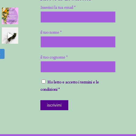
Inserisci la tua email *
il tuo nome *
m
il tuo cognome *
Ho letto e accetto i termini e le
condizioni *