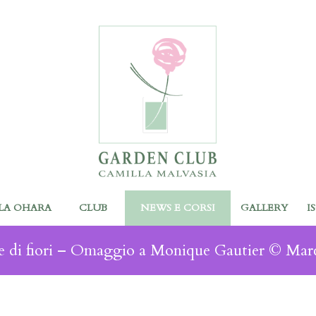
LA OHARA
CLUB
NEWS E CORSI
GALLERY
I
ne di fiori – Omaggio a Monique Gautier © Mar