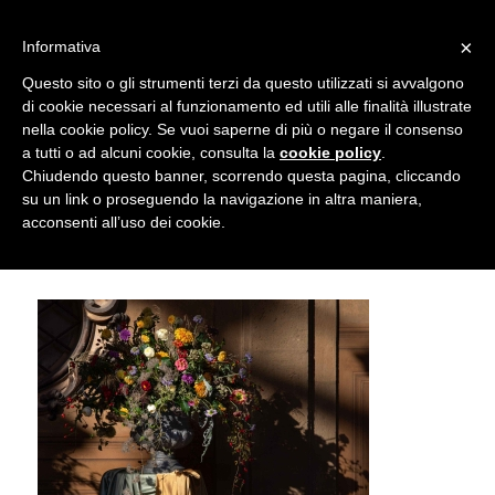
info@gardenclubbologna.it
×
Informativa
Il nostro sito utilizza cookies. Se si continua la navigazione si
Questo sito o gli strumenti terzi da questo utilizzati si avvalgono
accetta l'uso dei cookies previsto nella pagina dedicata.
di cookie necessari al funzionamento ed utili alle finalità illustrate
Fai clic per abilitare/disabilitare il tracciamento di
nella cookie policy. Se vuoi saperne di più o negare il consenso
Re e regine di fiori – Omaggio a
Google Analytics.
a tutti o ad alcuni cookie, consulta la
cookie policy
.
Chiudendo questo banner, scorrendo questa pagina, cliccando
Constance Spry © Marco Mercuri
su un link o proseguendo la navigazione in altra maniera,
OK
Privacy e cookie policy
acconsenti all’uso dei cookie.