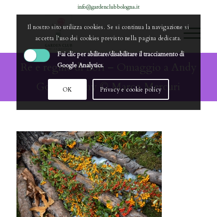
info@gardenclubbologna.it
Il nostro sito utilizza cookies. Se si continua la navigazione si
accetta l'uso dei cookies previsto nella pagina dedicata.
Fai clic per abilitare/disabilitare il tracciamento di
Re e regine di fiori – Omaggio a Andy
Google Analytics.
Goldsworthy © Marco Mercuri
OK
Privacy e cookie policy