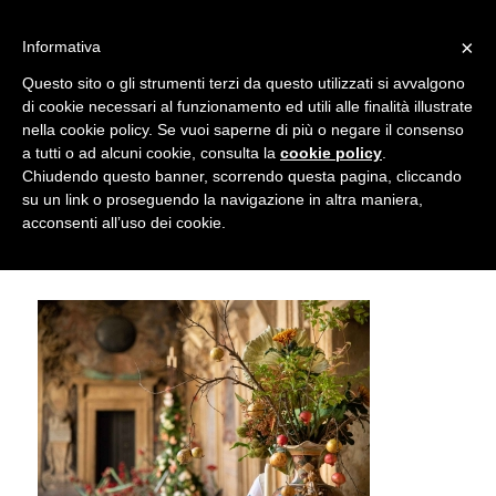
info@gardenclubbologna.it
×
Informativa
Il nostro sito utilizza cookies. Se si continua la navigazione si
Questo sito o gli strumenti terzi da questo utilizzati si avvalgono
accetta l'uso dei cookies previsto nella pagina dedicata.
di cookie necessari al funzionamento ed utili alle finalità illustrate
Fai clic per abilitare/disabilitare il tracciamento di
nella cookie policy. Se vuoi saperne di più o negare il consenso
Re e regine di fiori nel Quadriportico
Google Analytics.
a tutti o ad alcuni cookie, consulta la
cookie policy
.
Chiudendo questo banner, scorrendo questa pagina, cliccando
dell’Archiginnasio © Marco Mercuri
su un link o proseguendo la navigazione in altra maniera,
OK
Privacy e cookie policy
acconsenti all’uso dei cookie.