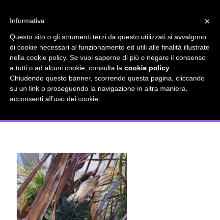
info@gardenclubbologna.it
×
Informativa
Il nostro sito utilizza cookies. Se si continua la navigazione si
Questo sito o gli strumenti terzi da questo utilizzati si avvalgono
accetta l'uso dei cookies previsto nella pagina dedicata.
di cookie necessari al funzionamento ed utili alle finalità illustrate
Fai clic per abilitare/disabilitare il tracciamento di
nella cookie policy. Se vuoi saperne di più o negare il consenso
“Un pianeta malato” – Installazione
Google Analytics.
a tutti o ad alcuni cookie, consulta la
cookie policy
.
Chiudendo questo banner, scorrendo questa pagina, cliccando
floreale in Piazza Liber Paradisus nella
su un link o proseguendo la navigazione in altra maniera,
OK
Privacy e cookie policy
acconsenti all’uso dei cookie.
sede del Comune di Bologna