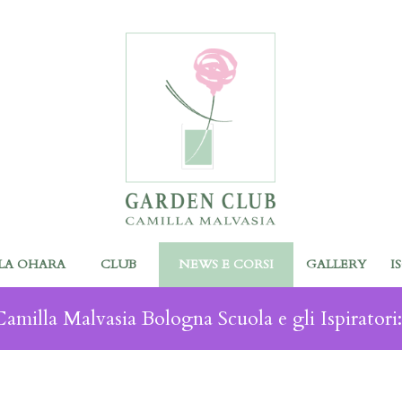
LA OHARA
CLUB
NEWS E CORSI
GALLERY
I
milla Malvasia Bologna Scuola e gli Ispirator