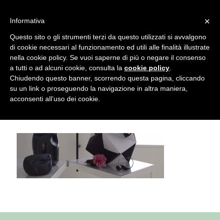
info@gardenclubbologna.it
×
Informativa
Il nostro sito utilizza cookies. Se si continua la navigazione si
Questo sito o gli strumenti terzi da questo utilizzati si avvalgono
accetta l'uso dei cookies previsto nella pagina dedicata.
di cookie necessari al funzionamento ed utili alle finalità illustrate
Fai clic per abilitare/disabilitare il tracciamento di
nella cookie policy. Se vuoi saperne di più o negare il consenso
garden-club-bologna-corsi-di-ikebana-
Google Analytics.
a tutti o ad alcuni cookie, consulta la
cookie policy
.
Chiudendo questo banner, scorrendo questa pagina, cliccando
bologna
su un link o proseguendo la navigazione in altra maniera,
OK
Privacy e cookie policy
acconsenti all’uso dei cookie.