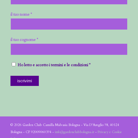
il tuo nome *
il tuo cognome *
Ho letto e accetto i termini e le condizioni *
© 2026 Garden Club Camilla Malvasia Bologna - Via D'Azeglio 78, 40124
Bologna - CF 92009060374 -
info@gardenclubbologna.it
-
Privacy e Cookie