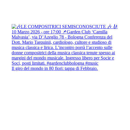
Il giro del mondo in 80 fiori: tappa di Febbraio.