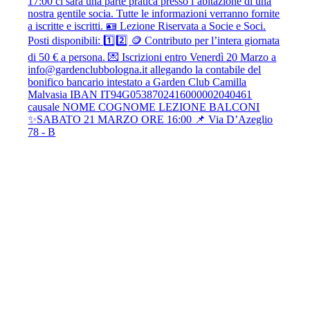
✨SABATO 21 MARZO ORE 16:00 📌 Via D’Azeglio
78 - B