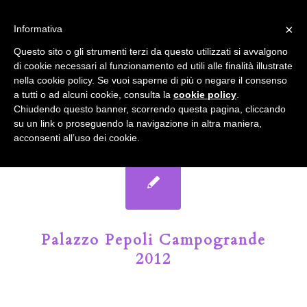
info@gardenclubbologna.it
×
Informativa
Il nostro sito utilizza cookies. Se si continua la navigazione si
Questo sito o gli strumenti terzi da questo utilizzati si avvalgono
accetta l'uso dei cookies previsto nella pagina dedicata.
di cookie necessari al funzionamento ed utili alle finalità illustrate
Fai clic per abilitare/disabilitare il tracciamento di
nella cookie policy. Se vuoi saperne di più o negare il consenso
Google Analytics.
Il Blog del Garden Club di Bologna
a tutti o ad alcuni cookie, consulta la
cookie policy
.
Chiudendo questo banner, scorrendo questa pagina, cliccando
su un link o proseguendo la navigazione in altra maniera,
OK
Privacy e cookie policy
acconsenti all’uso dei cookie.
Palazzo Pepoli Campogrande
2012