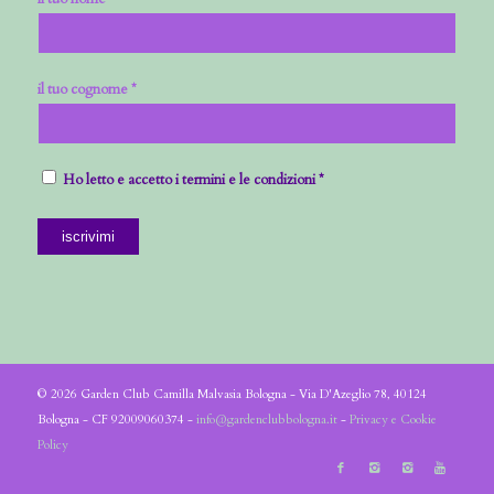
il tuo cognome *
Ho letto e accetto i termini e le condizioni *
© 2026 Garden Club Camilla Malvasia Bologna - Via D'Azeglio 78, 40124
Bologna - CF 92009060374 -
info@gardenclubbologna.it
-
Privacy e Cookie
Policy