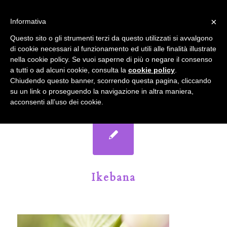
info@gardenclubbologna.it
×
Informativa
Il nostro sito utilizza cookies. Se si continua la navigazione si
Questo sito o gli strumenti terzi da questo utilizzati si avvalgono
accetta l'uso dei cookies previsto nella pagina dedicata.
di cookie necessari al funzionamento ed utili alle finalità illustrate
Fai clic per abilitare/disabilitare il tracciamento di
nella cookie policy. Se vuoi saperne di più o negare il consenso
Google Analytics.
Il Blog del Garden Club di Bologna
a tutti o ad alcuni cookie, consulta la
cookie policy
.
Chiudendo questo banner, scorrendo questa pagina, cliccando
su un link o proseguendo la navigazione in altra maniera,
OK
Privacy e cookie policy
acconsenti all’uso dei cookie.
Ikebana