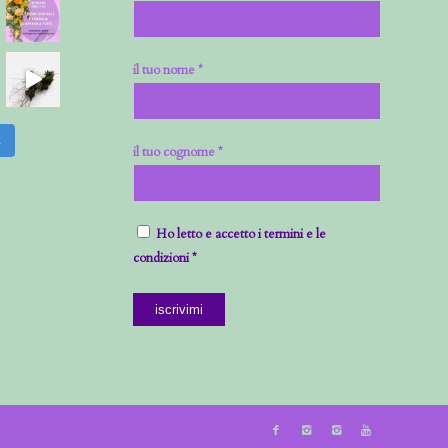
il tuo nome *
m
il tuo cognome *
Ho letto e accetto i termini e le
condizioni *