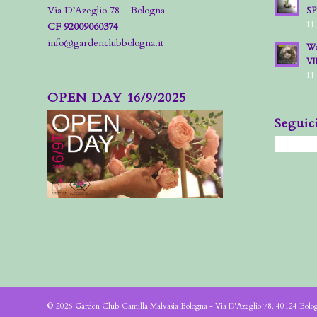
Via D’Azeglio 78 – Bologna
S
11
CF 92009060374
info@gardenclubbologna.it
Wo
VI
11
OPEN DAY 16/9/2025
Seguic
© 2026 Garden Club Camilla Malvasia Bologna - Via D'Azeglio 78, 40124 Bol