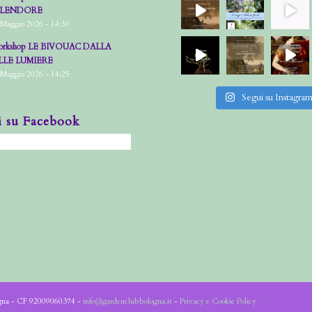
PLENDORE
 Maggio 2026 - 14:30
rkshop LE BIVOUAC DALLA
LLE LUMIERE
 Maggio 2026 - 14:25
Segui su Instagra
i su Facebook
ogna - CF 92009060374 -
info@gardenclubbologna.it
-
Privacy e Cookie Policy