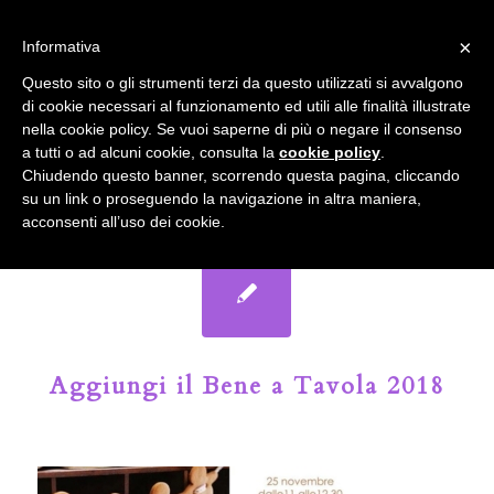
info@gardenclubbologna.it
×
Informativa
Il nostro sito utilizza cookies. Se si continua la navigazione si
Questo sito o gli strumenti terzi da questo utilizzati si avvalgono
accetta l'uso dei cookies previsto nella pagina dedicata.
di cookie necessari al funzionamento ed utili alle finalità illustrate
Fai clic per abilitare/disabilitare il tracciamento di
nella cookie policy. Se vuoi saperne di più o negare il consenso
Google Analytics.
Il Blog del Garden Club di Bologna
a tutti o ad alcuni cookie, consulta la
cookie policy
.
Chiudendo questo banner, scorrendo questa pagina, cliccando
su un link o proseguendo la navigazione in altra maniera,
OK
Privacy e cookie policy
acconsenti all’uso dei cookie.
Aggiungi il Bene a Tavola 2018