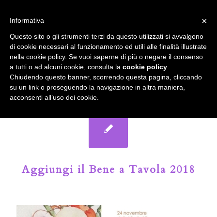
info@gardenclubbologna.it
×
Informativa
Il nostro sito utilizza cookies. Se si continua la navigazione si
Questo sito o gli strumenti terzi da questo utilizzati si avvalgono
accetta l'uso dei cookies previsto nella pagina dedicata.
di cookie necessari al funzionamento ed utili alle finalità illustrate
Fai clic per abilitare/disabilitare il tracciamento di
nella cookie policy. Se vuoi saperne di più o negare il consenso
Google Analytics.
Il Blog del Garden Club di Bologna
a tutti o ad alcuni cookie, consulta la
cookie policy
.
Chiudendo questo banner, scorrendo questa pagina, cliccando
su un link o proseguendo la navigazione in altra maniera,
OK
Privacy e cookie policy
acconsenti all’uso dei cookie.
Aggiungi il Bene a Tavola 2018