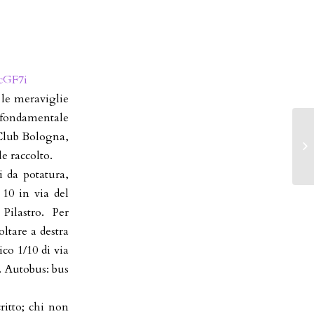
LcGF7i
 le meraviglie
o fondamentale
 Club Bologna,
e raccolto.
i da potatura,
 10 in via del
Pilastro. Per
ltare a destra
co 1/10 di via
o. Autobus: bus
itto; chi non