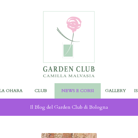
LA OHARA
CLUB
NEWS E CORSI
GALLERY
I
Il Blog del Garden Club di Bologna