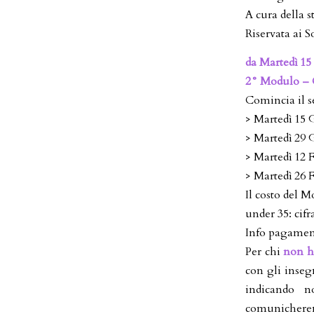
A cura della s
Riservata ai S
da Martedì 15
2° Modulo – C
Comincia il s
> Martedì 15
> Martedì 29
> Martedì 12 
> Martedì 26 
Il costo del M
under 35: cifr
Info pagament
Per chi
non h
con gli inseg
indicando 
comunicherem