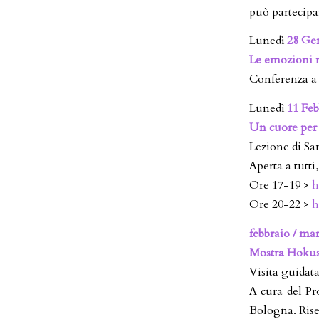
può partecipa
Lunedì
28 Ge
Le emozioni n
Conferenza a 
Lunedì
11 Feb
Un cuore per
Lezione di Sa
Aperta a tutti
Ore 17-19 >
h
Ore 20-22 >
h
febbraio / ma
Mostra Hokus
Visita guidat
A cura del Pr
Bologna. Rise