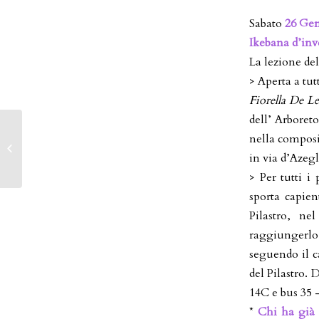
Sabato
26 Ge
Ikebana d’inv
La lezione de
> Aperta a tut
Fiorella De L
dell’ Arboreto
nella composi
Appuntamenti di
Dicembre 2018
in via d’Azegl
> Per tutti i
sporta capien
Pilastro, ne
raggiungerlo:
seguendo il c
del Pilastro. 
14C e bus 35 
*
Chi ha già 