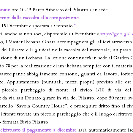
nnaio
ore 10-15 Parco Arboreto del Pilastro + in sede
erno: dalla raccolta alla composizione
l 15 Dicembre è spostata a Gennaio
*
ti, anche ai non soci, disponibile su Eventbrite >
https://goo.gl/
eo
, I Master Ikebana Ohara accompagnerà gli allievi attraverso
 del Pilastro e li guiderà nella raccolta del materiale, un pass
zione di un ikebana. La lezione continuerà in sede al Garden
io 78 per la realizzazione di un ikebana semplice con il material
 partecipanti: abbigliamento consono, guanti da lavoro, forbic
te. Appuntamento (puntuali, mezzi propri) previsto alle ore
l piccolo parcheggio di fronte al civico 1/10 di via del 
 da via san Donato girare in via del Pilastro, dopo 50 metri svo
artello “Savoia Country House”, e proseguire dritto fino al civi
Di fronte trovate un piccolo parcheggio che è il luogo di ritrov
– fermata Bivio Pilastro
effettuato il pagamento a dicembre
sarà automaticamente iscr