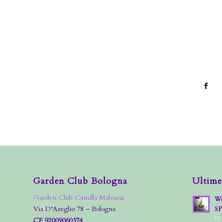
Garden Club Bologna
Ultime
Garden Club Camilla Malvasia
Wo
Via D’Azeglio 78 – Bologna
S
11
CF 92009060374