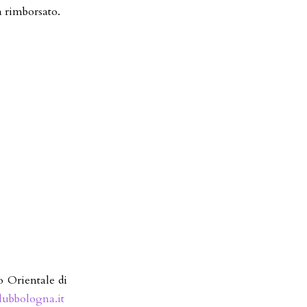
à rimborsato.
o Orientale di
ubbologna.it