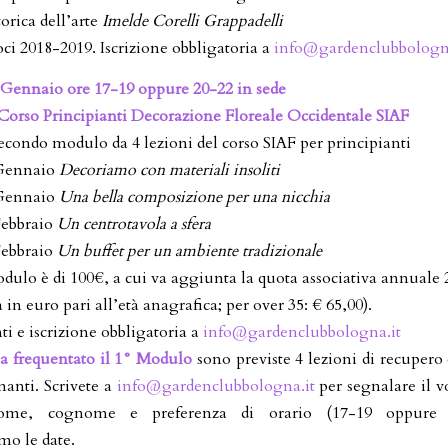
torica dell’arte
Imelde Corelli Grappadelli
oci 2018-2019. Iscrizione obbligatoria a
info@gardenclubbologn
 Gennaio ore 17-19 oppure 20-22 in sede
orso Principianti Decorazione Floreale Occidentale SIAF
econdo modulo da 4 lezioni del corso SIAF per principianti
 Gennaio
Decoriamo con materiali insoliti
 Gennaio
Una bella composizione per una nicchia
Febbraio
Un centrotavola a sfera
Febbraio
Un buffet per un ambiente tradizionale
odulo è di 100€, a cui va aggiunta la quota associativa annuale 
a in euro pari all’età anagrafica; per over 35: € 65,00).
i e iscrizione obbligatoria a
info@gardenclubbologna.it
a frequentato il 1° Modulo
sono previste 4 lezioni di recupero
nanti. Scrivete a
info@gardenclubbologna.it
per segnalare il vo
nome, cognome e preferenza di orario (17-19 oppure 
o le date.