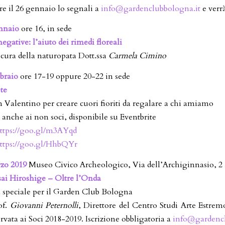
re il 26 gennaio lo segnali a
info@gardenclubbologna.it
e verr
nnaio
ore 16, in sede
egative: l’aiuto dei rimedi floreali
cura della naturopata Dott.ssa
Carmela Cimino
braio
ore 17-19 oppure 20-22 in sede
 te
n Valentino per creare cuori fioriti da regalare a chi amiamo
, anche ai non soci, disponibile su Eventbrite
ttps://goo.gl/m3AYqd
ttps://goo.gl/HhbQYr
rzo 2019
Museo Civico Archeologico, Via dell’Archiginnasio, 2
ai Hiroshige – Oltre l’Onda
a speciale per il Garden Club Bologna
of.
Giovanni Peternolli
, Direttore del Centro Studi Arte Estrem
rvata ai Soci 2018-2019. Iscrizione obbligatoria a
info@gardencl