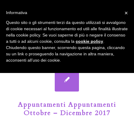
info@gardenclubbologna.it
×
Informativa
Il nostro sito utilizza cookies. Se si continua la navigazione si
Questo sito o gli strumenti terzi da questo utilizzati si avvalgono
accetta l'uso dei cookies previsto nella pagina dedicata.
di cookie necessari al funzionamento ed utili alle finalità illustrate
Fai clic per abilitare/disabilitare il tracciamento di
nella cookie policy. Se vuoi saperne di più o negare il consenso
Google Analytics.
Il Blog del Garden Club di Bologna
a tutti o ad alcuni cookie, consulta la
cookie policy
.
Chiudendo questo banner, scorrendo questa pagina, cliccando
su un link o proseguendo la navigazione in altra maniera,
OK
Privacy e cookie policy
acconsenti all’uso dei cookie.
Appuntamenti Appuntamenti
Ottobre – Dicembre 2017