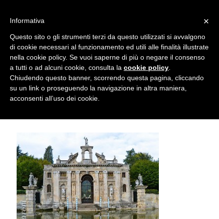
info@gardenclubbologna.it
×
Informativa
Il nostro sito utilizza cookies. Se si continua la navigazione si
Questo sito o gli strumenti terzi da questo utilizzati si avvalgono
accetta l'uso dei cookies previsto nella pagina dedicata.
di cookie necessari al funzionamento ed utili alle finalità illustrate
Fai clic per abilitare/disabilitare il tracciamento di
nella cookie policy. Se vuoi saperne di più o negare il consenso
Gite e Viaggi del Garden Club di
Google Analytics.
a tutti o ad alcuni cookie, consulta la
cookie policy
.
Chiudendo questo banner, scorrendo questa pagina, cliccando
Bologna – Villa Barbarigo
su un link o proseguendo la navigazione in altra maniera,
OK
Privacy e cookie policy
acconsenti all’uso dei cookie.