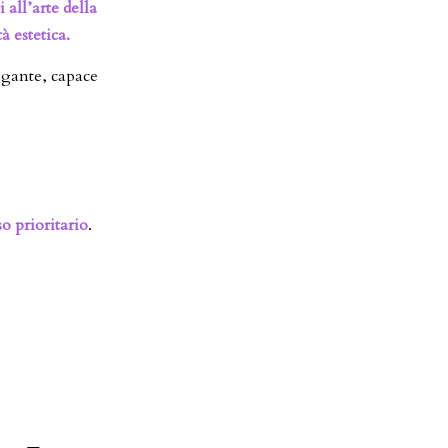
all’arte della
à estetica.
egante, capace
o prioritario
.