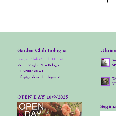
Garden Club Bologna
Ultime
Garden Club Camilla Malvasia
Wo
Via D’Azeglio 78 – Bologna
S
11
CF 92009060374
info@gardenclubbologna.it
Wo
VI
11
OPEN DAY 16/9/2025
Seguic