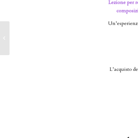
Lezione per r
composizio
Un’esperienza
Workshop LE
BIVOUAC DALLA
VILLE LUMIERE
L’acquisto d