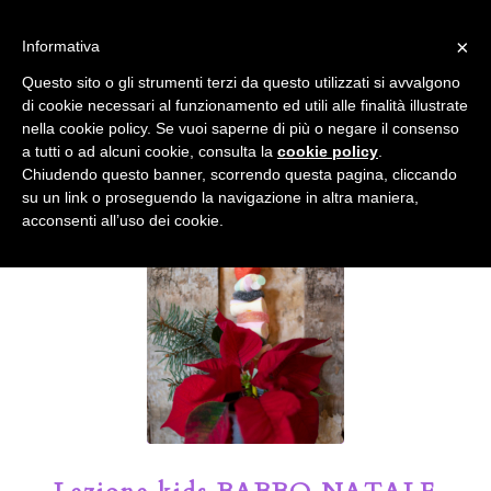
info@gardenclubbologna.it
×
Informativa
Il nostro sito utilizza cookies. Se si continua la navigazione si
Questo sito o gli strumenti terzi da questo utilizzati si avvalgono
accetta l'uso dei cookies previsto nella pagina dedicata.
di cookie necessari al funzionamento ed utili alle finalità illustrate
Fai clic per abilitare/disabilitare il tracciamento di
nella cookie policy. Se vuoi saperne di più o negare il consenso
Google Analytics.
Il Blog del Garden Club di Bologna
a tutti o ad alcuni cookie, consulta la
cookie policy
.
Chiudendo questo banner, scorrendo questa pagina, cliccando
su un link o proseguendo la navigazione in altra maniera,
OK
Privacy e cookie policy
acconsenti all’uso dei cookie.