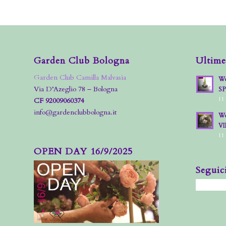
Garden Club Bologna
Ultime
Garden Club Camilla Malvasia
Wo
Via D’Azeglio 78 – Bologna
S
11
CF 92009060374
info@gardenclubbologna.it
Wo
VI
11
OPEN DAY 16/9/2025
Seguic