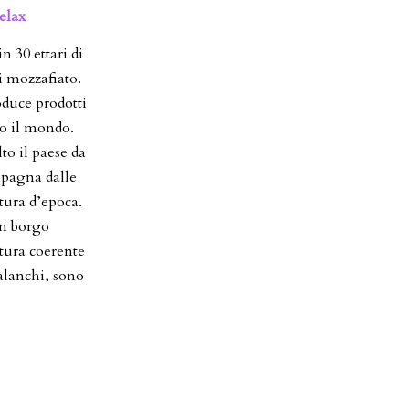
elax
n 30 ettari di
mi mozzafiato.
oduce prodotti
tto il mondo.
to il paese da
mpagna dalle
ttura d’epoca.
un borgo
ttura coerente
calanchi, sono