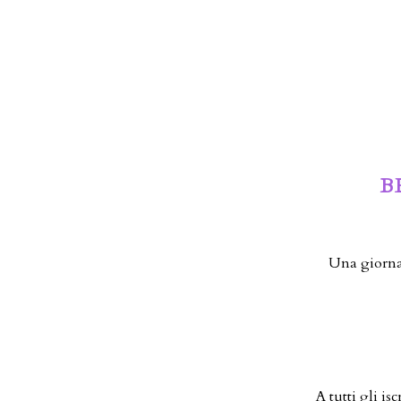
B
Una giornat
A tutti gli i