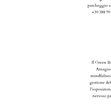
parcheggio co
+39 388 79 
Il Green Ba
Amagioia
mindfulness
gestione del
l’esposizion
nervoso pa