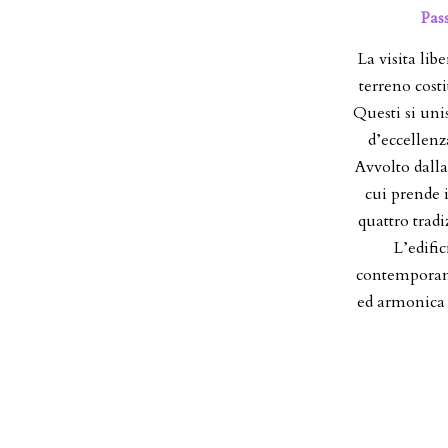
Pas
La visita lib
terreno costi
Questi si uni
d’eccellenza
Avvolto dalla
cui prende 
quattro tradi
L’edifi
contemporaneo
ed armonica c