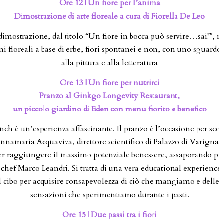
Ore 12 | Un fiore per l’anima
Dimostrazione di arte floreale a cura di Fiorella De Leo
imostrazione, dal titolo “Un fiore in bocca può servire…sai!”,
i floreali a base di erbe, fiori spontanei e non, con uno sguardo
alla pittura e alla letteratura
Ore 13 | Un fiore per nutrirci
Pranzo al Ginkgo Longevity Restaurant,
un piccolo giardino di Eden con menu fiorito e benefico
nch è un’esperienza affascinante. Il pranzo è l’occasione per sc
 Annamaria Acquaviva, direttore scientifico di Palazzo di Varignan
per raggiungere il massimo potenziale benessere, assaporando pi
 chef Marco Leandri. Si tratta di una vera educational experien
l cibo per acquisire consapevolezza di ciò che mangiamo e dell
sensazioni che sperimentiamo durante i pasti.
Ore 15 | Due passi tra i fiori