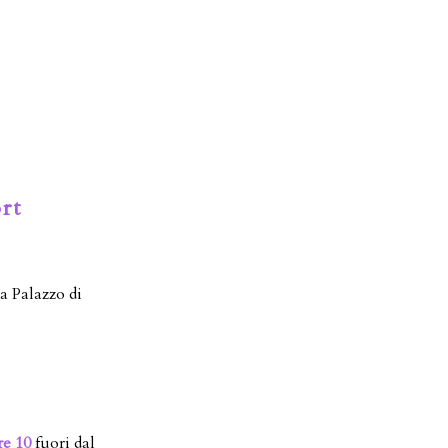
rt
a Palazzo di
re 10
fuori dal