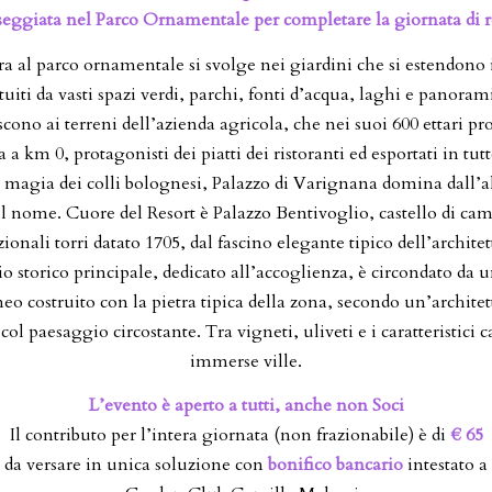
seggiata nel Parco Ornamentale per completare la giornata di r
era al parco ornamentale si svolge nei giardini che si estendono i
tuiti da vasti spazi verdi, parchi, fonti d’acqua, laghi e panora
scono ai terreni dell’azienda agricola, che nei suoi 600 ettari pr
 a km 0, protagonisti dei piatti dei ristoranti ed esportati in tu
 magia dei colli bolognesi, Palazzo di Varignana domina dall’al
il nome. Cuore del Resort è Palazzo Bentivoglio, castello di ca
zionali torri datato 1705, dal fascino elegante tipico dell’archite
cio storico principale, dedicato all’accoglienza, è circondato da 
 costruito con la pietra tipica della zona, secondo un’archite
ol paesaggio circostante. Tra vigneti, uliveti e i caratteristici 
immerse ville.
L’evento è aperto a tutti, anche non Soci
Il contributo per l’intera giornata (non frazionabile) è di
€ 65
da versare in unica soluzione con
bonifico bancario
intestato a