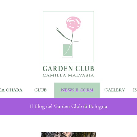
LA OHARA
CLUB
NEWS E CORSI
GALLERY
I
Il Blog del Garden Club di Bologna