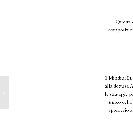
Questa d
composizion
Il Mindful Lu
alla dott.ssa
Visita guidata TEATRO
DI VILLA
le strategie 
MAZZACORATI
unico dello
approccio a