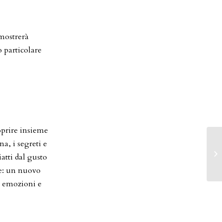
 mostrerà
 particolare
oprire insieme
a, i segreti e
atti dal gusto
ce: un nuovo
e emozioni e