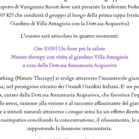
perto di Varignana Resort dove sarà presente la referente Fed
07 827 che condurrà il gruppo al luogo della prima tappa (visit
Giardino di Villa Amagioia con la Dott.ssa Acquaviva)
L’evento sarà articolato in quattro momenti:
Ore 10:30 | Un fiore per la salute
Nature therapy con visita al giardino Villa Amagioia
a cura della Dott.ssa Annamaria Acquaviva
thing (Nature Therapy) si svolge attraverso l’incantevole giard
, nel prestigioso circuito dei Grandi Giardini Italiani. E’ un pe
, curato dalla Dott.ssa Annamaria Acquaviva, che favorisce l’equ
lo stress, insieme alla visione e al racconto affascinante del giard
e a stimoli naturali attraverso i cinque sensi ha un effetto dirett
rasimpatico conciliando la concentrazione, il rilassamento, le 
supportando la funzione immunitaria.