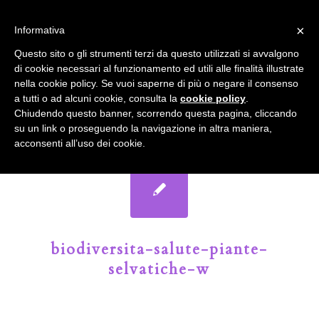
info@gardenclubbologna.it
×
Informativa
Il nostro sito utilizza cookies. Se si continua la navigazione si
Questo sito o gli strumenti terzi da questo utilizzati si avvalgono
accetta l'uso dei cookies previsto nella pagina dedicata.
di cookie necessari al funzionamento ed utili alle finalità illustrate
Fai clic per abilitare/disabilitare il tracciamento di
nella cookie policy. Se vuoi saperne di più o negare il consenso
Google Analytics.
Il Blog del Garden Club di Bologna
a tutti o ad alcuni cookie, consulta la
cookie policy
.
Chiudendo questo banner, scorrendo questa pagina, cliccando
su un link o proseguendo la navigazione in altra maniera,
OK
Privacy e cookie policy
acconsenti all’uso dei cookie.
biodiversita-salute-piante-
selvatiche-w