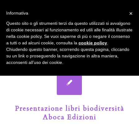
info@gardenclubbologna.it
×
Informativa
Il nostro sito utilizza cookies. Se si continua la navigazione si
Questo sito o gli strumenti terzi da questo utilizzati si avvalgono
accetta l'uso dei cookies previsto nella pagina dedicata.
di cookie necessari al funzionamento ed utili alle finalità illustrate
Fai clic per abilitare/disabilitare il tracciamento di
nella cookie policy. Se vuoi saperne di più o negare il consenso
Google Analytics.
Il Blog del Garden Club di Bologna
a tutti o ad alcuni cookie, consulta la
cookie policy
.
Chiudendo questo banner, scorrendo questa pagina, cliccando
su un link o proseguendo la navigazione in altra maniera,
OK
Privacy e cookie policy
acconsenti all’uso dei cookie.
Presentazione libri biodiversità
Aboca Edizioni