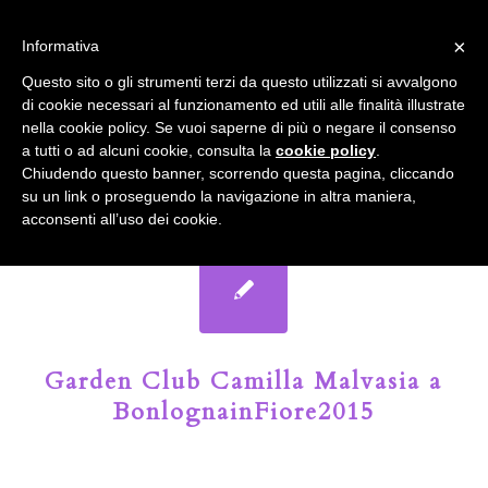
info@gardenclubbologna.it
×
Informativa
Il nostro sito utilizza cookies. Se si continua la navigazione si
Questo sito o gli strumenti terzi da questo utilizzati si avvalgono
accetta l'uso dei cookies previsto nella pagina dedicata.
di cookie necessari al funzionamento ed utili alle finalità illustrate
Fai clic per abilitare/disabilitare il tracciamento di
nella cookie policy. Se vuoi saperne di più o negare il consenso
Google Analytics.
Il Blog del Garden Club di Bologna
a tutti o ad alcuni cookie, consulta la
cookie policy
.
Chiudendo questo banner, scorrendo questa pagina, cliccando
su un link o proseguendo la navigazione in altra maniera,
OK
Privacy e cookie policy
acconsenti all’uso dei cookie.
Garden Club Camilla Malvasia a
BonlognainFiore2015