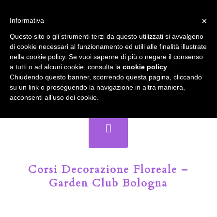
info@gardenclubbologna.it
×
Informativa
Il nostro sito utilizza cookies. Se si continua la navigazione si
Questo sito o gli strumenti terzi da questo utilizzati si avvalgono
accetta l'uso dei cookies previsto nella pagina dedicata.
di cookie necessari al funzionamento ed utili alle finalità illustrate
Fai clic per abilitare/disabilitare il tracciamento di
nella cookie policy. Se vuoi saperne di più o negare il consenso
Google Analytics.
Il Blog del Garden Club di Bologna
a tutti o ad alcuni cookie, consulta la
cookie policy
.
Chiudendo questo banner, scorrendo questa pagina, cliccando
su un link o proseguendo la navigazione in altra maniera,
OK
Privacy e cookie policy
acconsenti all’uso dei cookie.
Corsi Decorazione Floreale –
Garden Club Bologna