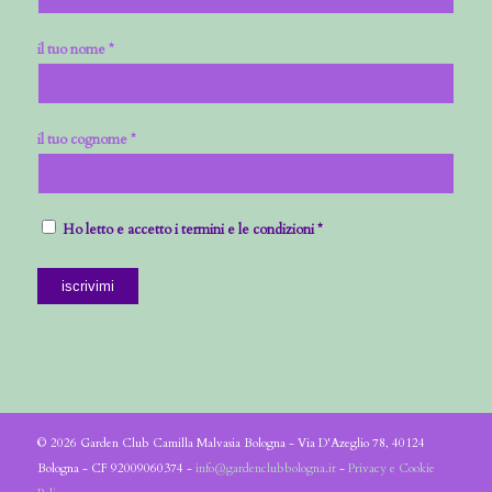
il tuo nome *
il tuo cognome *
Ho letto e accetto i termini e le condizioni *
© 2026 Garden Club Camilla Malvasia Bologna - Via D'Azeglio 78, 40124
Bologna - CF 92009060374 -
info@gardenclubbologna.it
-
Privacy e Cookie