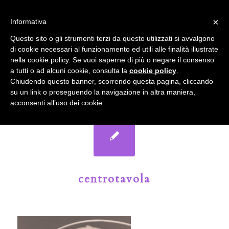
info@gardenclubbologna.it
×
Informativa
Il nostro sito utilizza cookies. Se si continua la navigazione si
Questo sito o gli strumenti terzi da questo utilizzati si avvalgono
accetta l'uso dei cookies previsto nella pagina dedicata.
di cookie necessari al funzionamento ed utili alle finalità illustrate
Fai clic per abilitare/disabilitare il tracciamento di
nella cookie policy. Se vuoi saperne di più o negare il consenso
Google Analytics.
Il Blog del Garden Club di Bologna
a tutti o ad alcuni cookie, consulta la
cookie policy
.
Chiudendo questo banner, scorrendo questa pagina, cliccando
su un link o proseguendo la navigazione in altra maniera,
OK
Privacy e cookie policy
acconsenti all’uso dei cookie.
centrotavola