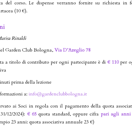
ta del corso. Le dispense verranno fornite su richiesta in 
artacea (10 €).
ni
arisa Rinaldi
del Garden Club Bologna,
Via D’Azeglio 78
ta a titolo di contributo per ogni partecipante è di
€ 110
per o
iva
inuti prima della lezione
nformazioni a:
info@gardenclubbologna.it
servato ai Soci in regola con il pagamento della quota associat
 31/12/2024):
€ 65
quota standard, oppure cifra
pari agli anni 
mpio 23 anni: quota associativa annuale 23 €)