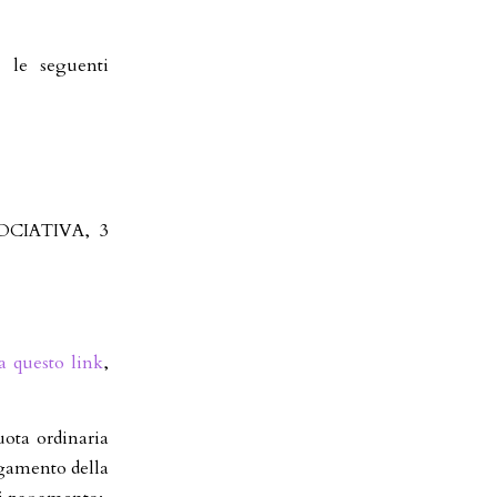
n le seguenti
OCIATIVA, 3
a questo link
,
uota ordinaria
agamento della