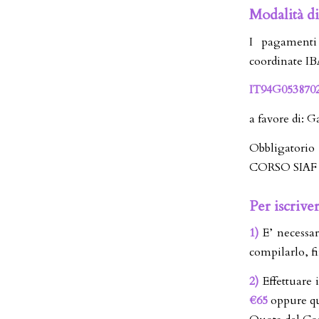
Modalità d
I pagamenti 
coordinate I
IT94G053870
a favore di: 
Obbligator
CORSO SIAF 
Per iscriver
1)
E’ necessar
compilarlo, fi
2)
Effettuare 
€65
oppure qu