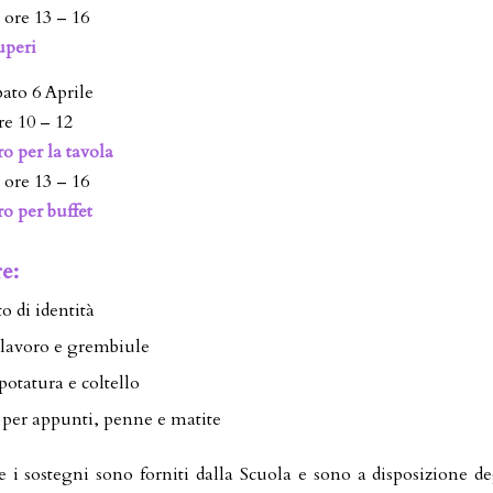
 ore 13 – 16
uperi
bato 6 Aprile
re 10 – 12
o per la tavola
 ore 13 – 16
o per buffet
e:
 di identità
 lavoro e grembiule
potatura e coltello
per appunti, penne e matite
e i sostegni sono forniti dalla Scuola e sono a disposizione deg