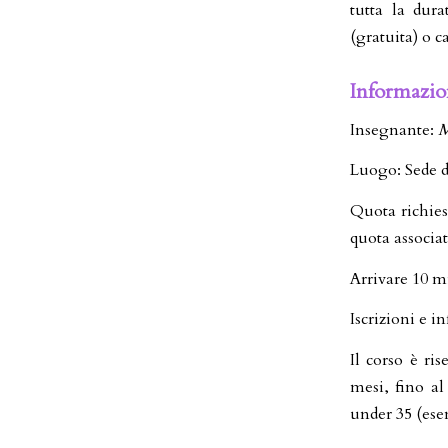
tutta la dura
(gratuita) o c
Informazio
Insegnante:
M
Luogo: Sede 
Quota richies
quota associat
Arrivare 10 m
Iscrizioni e i
Il corso è ri
mesi, fino al
under 35 (ese