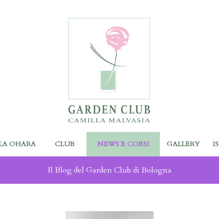
LA OHARA
CLUB
NEWS E CORSI
GALLERY
I
Il Blog del Garden Club di Bologna