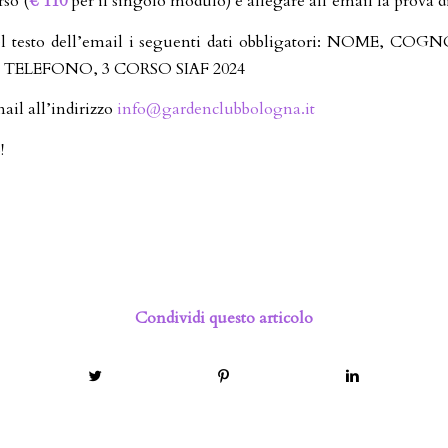
so (
€ 110
per il singolo modulo) e allegare all’email la prova 
el testo dell’email i seguenti dati obbligatori: NOME, CO
TELEFONO, 3 CORSO SIAF 2024
ail all’indirizzo
info@gardenclubbologna.it
!
Condividi questo articolo