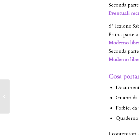
Seconda parte
Eventuali rec
6° lezione Sa
Prima parte o
Moderno liber
Seconda parte
Moderno liber
Cosa portar
Documento
CORSO S.I.A.F
Guanti da
SECONDO ANNO
Forbici da 
Quaderno 
I contenitori 