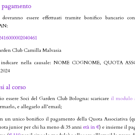
i pagamento
dovranno essere effettuati tramite bonifico bancario co
BAN:
2416000002040461
Garden Club Camilla Malvasia
io indicare nella causale: NOME COGNOME, QUOTA ASS
2024
si al corso
io essere Soci del Garden Club Bologna: scaricare
il modulo 
rmarlo, e allegarlo all’email;
in un unico bonifico il pagamento della Quota Associativa (q
ota junior per chi ha meno di 35 anni
età in €
) e insieme il p